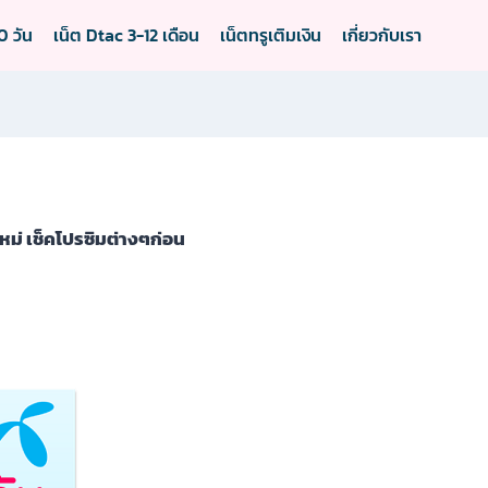
0 วัน
เน็ต Dtac 3-12 เดือน
เน็ตทรูเติมเงิน
เกี่ยวกับเรา
หม่ เช็คโปรซิมต่างๆก่อน