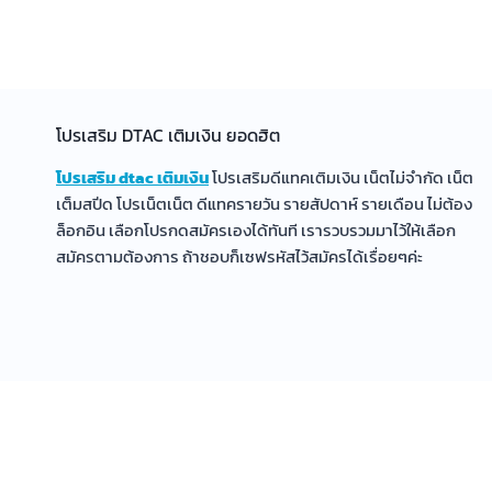
โปรเสริม DTAC เติมเงิน ยอดฮิต
โปรเสริม dtac เติมเงิน
โปรเสริมดีแทคเติมเงิน เน็ตไม่จำกัด เน็ต
เต็มสปีด โปรเน็ตเน็ต ดีแทครายวัน รายสัปดาห์ รายเดือน ไม่ต้อง
ล็อกอิน เลือกโปรกดสมัครเองได้ทันที เรารวบรวมมาไว้ให้เลือก
สมัครตามต้องการ ถ้าชอบก็เซฟรหัสไว้สมัครได้เรื่อยๆค่ะ