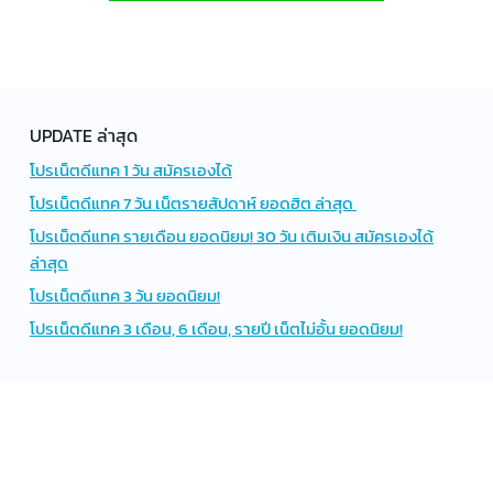
UPDATE ล่าสุด
โปรเน็ตดีแทค 1 วัน สมัครเองได้
โปรเน็ตดีแทค 7 วัน เน็ตรายสัปดาห์ ยอดฮิต ล่าสุด
โปรเน็ตดีแทค รายเดือน ยอดนิยม! 30 วัน เติมเงิน สมัครเองได้
ล่าสุด
โปรเน็ตดีแทค 3 วัน ยอดนิยม!
โปรเน็ตดีแทค 3 เดือน, 6 เดือน, รายปี เน็ตไม่อั้น ยอดนิยม!