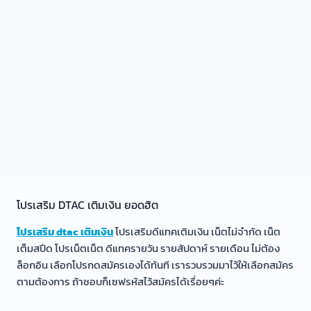
โปรเสริม DTAC เติมเงิน ยอดฮิต
โปรเสริม dtac เติมเงิน
โปรเสริมดีแทคเติมเงิน เน็ตไม่จำกัด เน็ต
เต็มสปีด โปรเน็ตเน็ต ดีแทครายวัน รายสัปดาห์ รายเดือน ไม่ต้อง
ล็อกอิน เลือกโปรกดสมัครเองได้ทันที เรารวบรวมมาไว้ให้เลือกสมัคร
ตามต้องการ ถ้าชอบก็เซฟรหัสไว้สมัครได้เรื่อยๆค่ะ