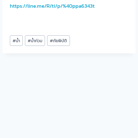
https://line.me/R/ti/p/%40ppa6343t
Post
#
น้ำ
#
น้ำท่วม
#
ภัยพิบัติ
Tags: