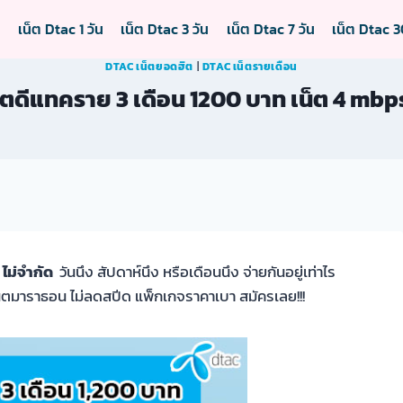
ต
เน็ต Dtac 1 วัน
เน็ต Dtac 3 วัน
เน็ต Dtac 7 วัน
เน็ต Dtac 3
DTAC เน็ตยอดฮิต
|
DTAC เน็ตรายเดือน
ตดีแทคราย 3 เดือน 1200 บาท เน็ต 4 mbps
 ไม่จำกัด
วันนึง สัปดาห์นึง หรือเดือนนึง จ่ายกันอยู่เท่าไร
เน็ตมาราธอน ไม่ลดสปีด แพ็กเกจราคาเบา สมัครเลย!!!