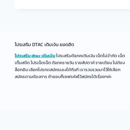
โปรเสริม DTAC เติมเงิน ยอดฮิต
โปรเสริม dtac เติมเงิน
โปรเสริมดีแทคเติมเงิน เน็ตไม่จำกัด เน็ต
เต็มสปีด โปรเน็ตเน็ต ดีแทครายวัน รายสัปดาห์ รายเดือน ไม่ต้อง
ล็อกอิน เลือกโปรกดสมัครเองได้ทันที เรารวบรวมมาไว้ให้เลือก
สมัครตามต้องการ ถ้าชอบก็เซฟรหัสไว้สมัครได้เรื่อยๆค่ะ