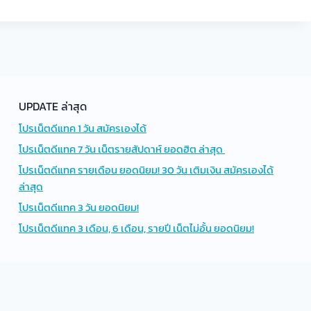
UPDATE ล่าสุด
โปรเน็ตดีแทค 1 วัน สมัครเองได้
โปรเน็ตดีแทค 7 วัน เน็ตรายสัปดาห์ ยอดฮิต ล่าสุด
โปรเน็ตดีแทค รายเดือน ยอดนิยม! 30 วัน เติมเงิน สมัครเองได้
ล่าสุด
โปรเน็ตดีแทค 3 วัน ยอดนิยม!
โปรเน็ตดีแทค 3 เดือน, 6 เดือน, รายปี เน็ตไม่อั้น ยอดนิยม!