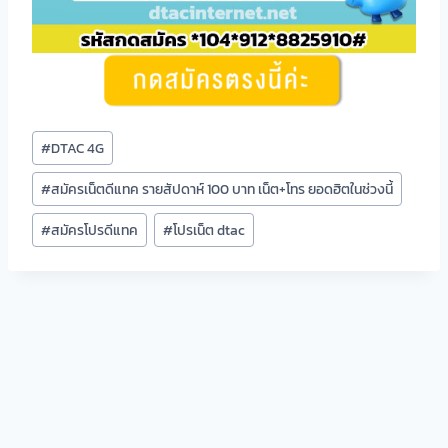
Post
#
DTAC 4G
Tags:
#
สมัครเน็ตดีแทค รายสัปดาห์ 100 บาท เน็ต+โทร ยอดฮิตในช่วงนี้
#
สมัครโปรดีแทค
#
โปรเน็ต dtac