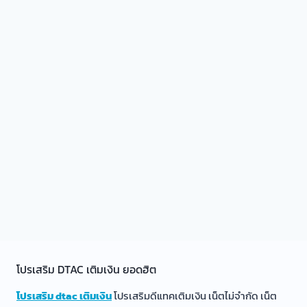
โปรเสริม DTAC เติมเงิน ยอดฮิต
โปรเสริม dtac เติมเงิน
โปรเสริมดีแทคเติมเงิน เน็ตไม่จำกัด เน็ต