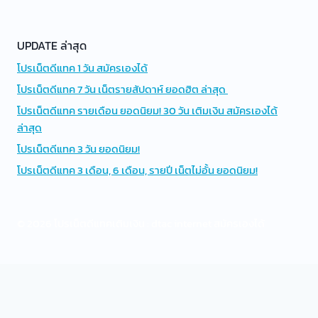
UPDATE ล่าสุด
โปรเน็ตดีแทค 1 วัน สมัครเองได้
โปรเน็ตดีแทค 7 วัน เน็ตรายสัปดาห์ ยอดฮิต ล่าสุด
โปรเน็ตดีแทค รายเดือน ยอดนิยม! 30 วัน เติมเงิน สมัครเองได้
ล่าสุด
โปรเน็ตดีแทค 3 วัน ยอดนิยม!
โปรเน็ตดีแทค 3 เดือน, 6 เดือน, รายปี เน็ตไม่อั้น ยอดนิยม!
© 2026 โปรเน็ตดีแทคเติมเงิน : dtac internet สมัครเองได้