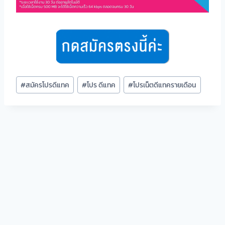
Post
#
สมัครโปรดีแทค
#
โปร ดีแทค
#
โปรเน็ตดีแทครายเดือน
Tags: