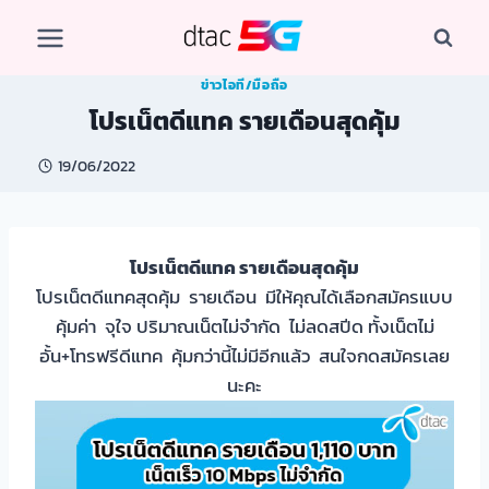
Skip
to
content
ข่าวไอที/มือถือ
โปรเน็ตดีแทค รายเดือนสุดคุ้ม
19/06/2022
โปรเน็ตดีแทค รายเดือนสุดคุ้ม
โปรเน็ตดีแทคสุดคุ้ม รายเดือน มีให้คุณได้เลือกสมัครแบบ
คุ้มค่า จุใจ ปริมาณเน็ตไม่จำกัด ไม่ลดสปีด ทั้งเน็ตไม่
อั้น+โทรฟรีดีแทค คุ้มกว่านี้ไม่มีอีกแล้ว สนใจกดสมัครเลย
นะคะ