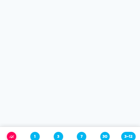
1
3
7
30
3–12