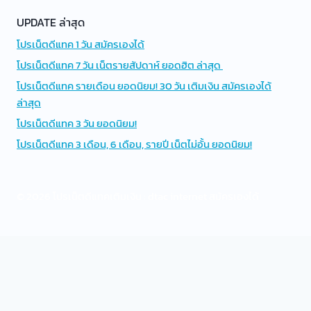
UPDATE ล่าสุด
โปรเน็ตดีแทค 1 วัน สมัครเองได้
โปรเน็ตดีแทค 7 วัน เน็ตรายสัปดาห์ ยอดฮิต ล่าสุด
โปรเน็ตดีแทค รายเดือน ยอดนิยม! 30 วัน เติมเงิน สมัครเองได้
ล่าสุด
โปรเน็ตดีแทค 3 วัน ยอดนิยม!
โปรเน็ตดีแทค 3 เดือน, 6 เดือน, รายปี เน็ตไม่อั้น ยอดนิยม!
© 2026 โปรเน็ตดีแทคเติมเงิน : dtac internet สมัครเองได้