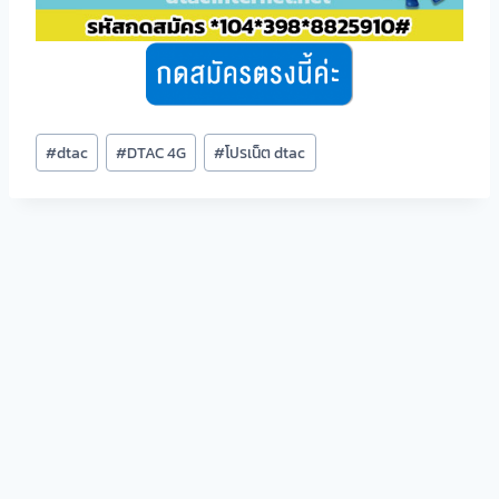
Post
#
dtac
#
DTAC 4G
#
โปรเน็ต dtac
Tags: