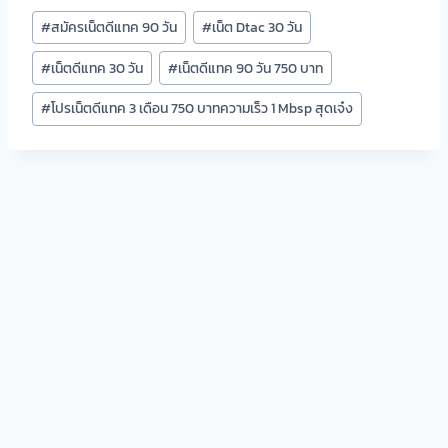
Post
#
สมัครเน็ตดีแทค 90 วัน
#
เน็ต Dtac 30 วัน
Tags:
#
เน็ตดีแทค 30 วัน
#
เน็ตดีแทค 90 วัน 750 บาท
#
โปรเน็ตดีแทค 3 เดือน 750 บาทความเร็ว 1 Mbsp สุดเจ๋ง