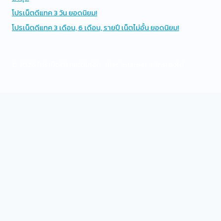
โปรเน็ตดีแทค 3 วัน ยอดนิยม!
โปรเน็ตดีแทค 3 เดือน, 6 เดือน, รายปี เน็ตไม่อั้น ยอดนิยม!
© 2026 โปรเน็ตดีแทคเติมเงิน : dtac internet สมัครเองได้