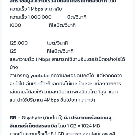
อัตราข้อมูล ความเร็วสปีดอินเตอร์เน็ตต่อวินาที
โดย
ความเร็ว 1 Mbps จะเท่ากับ
ความเร็ว 1,000,000 บิต/วินาที
1000 กิโลบิต/วินาที
125,000 ไบต์/วินาที
125 กิโลบิต/วินาที
และความเร็ว 1 Mbps สามารถใช้งานอินเตอร์เน็ตอย่างไรได้
บ้าง
สามารถดู youtube ที่ความละเอียดปกติได้ แต่หากคิดว่า
จะนำไปเล่นเกมส์ละก็แอดยังไม่แนะนำนะคะ เนื่องจากการ
เล่นเกมส์ต้องใช้ความละเอียดภาพเคลื่อนไหวที่สูง แอด
แนะนำใช้ปริมาณ 4Mbps ขึ้นไปจะเหมาะกว่า
GB
– Gigabyte (กิกะไบต์) คือ
ปริมาณหรือความจุ
อินเตอร์เน็ตต่อรอบบิล
โดย 1 GB = 1024 MB
หากเป็นความเร็วเน็ตที่ 1 GB สามารถ ออนไลน์แอพพลิ