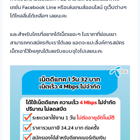
เคชั่น Facebook Line หรือเล่นเกมส์ออนไลน์ ดูเว็ปต่างๆ
ได้ไหลลื่นได้เหลือๆ เลยนะคะ
และสำหรับใครที่อยากได้เน็ตเยอะๆ ในราคาที่ย่อมเยา
สามารถกดสมัครกับเราได้เลย แอดจะแปะลิ้งค์การสมัคร
เน็ตเอาไว้ใหเคุณได้เลยรับแบบจุใจไปเลยนะคะ