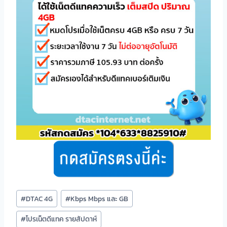
Post
#
DTAC 4G
#
Kbps Mbps และ GB
Tags:
#
โปรเน็ตดีแทค รายสัปดาห์