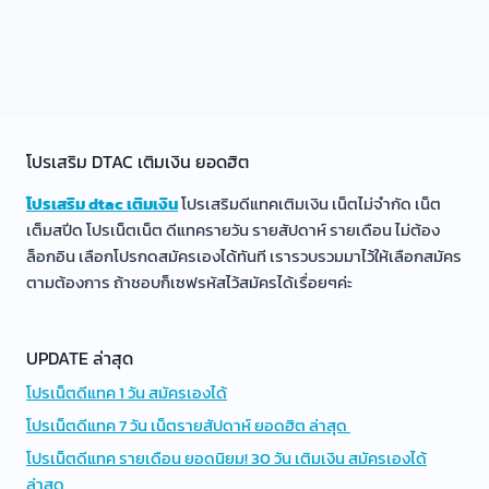
โปรเสริม DTAC เติมเงิน ยอดฮิต
โปรเสริม dtac เติมเงิน
โปรเสริมดีแทคเติมเงิน เน็ตไม่จำกัด เน็ต
เต็มสปีด โปรเน็ตเน็ต ดีแทครายวัน รายสัปดาห์ รายเดือน ไม่ต้อง
ล็อกอิน เลือกโปรกดสมัครเองได้ทันที เรารวบรวมมาไว้ให้เลือกสมัคร
ตามต้องการ ถ้าชอบก็เซฟรหัสไว้สมัครได้เรื่อยๆค่ะ
UPDATE ล่าสุด
โปรเน็ตดีแทค 1 วัน สมัครเองได้
โปรเน็ตดีแทค 7 วัน เน็ตรายสัปดาห์ ยอดฮิต ล่าสุด
โปรเน็ตดีแทค รายเดือน ยอดนิยม! 30 วัน เติมเงิน สมัครเองได้
ล่าสุด