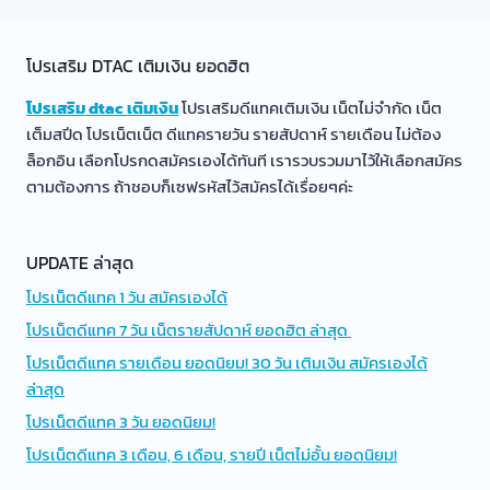
โปรเสริม DTAC เติมเงิน ยอดฮิต
โปรเสริม dtac เติมเงิน
โปรเสริมดีแทคเติมเงิน เน็ตไม่จำกัด เน็ต
เต็มสปีด โปรเน็ตเน็ต ดีแทครายวัน รายสัปดาห์ รายเดือน ไม่ต้อง
ล็อกอิน เลือกโปรกดสมัครเองได้ทันที เรารวบรวมมาไว้ให้เลือกสมัคร
ตามต้องการ ถ้าชอบก็เซฟรหัสไว้สมัครได้เรื่อยๆค่ะ
UPDATE ล่าสุด
โปรเน็ตดีแทค 1 วัน สมัครเองได้
โปรเน็ตดีแทค 7 วัน เน็ตรายสัปดาห์ ยอดฮิต ล่าสุด
โปรเน็ตดีแทค รายเดือน ยอดนิยม! 30 วัน เติมเงิน สมัครเองได้
ล่าสุด
โปรเน็ตดีแทค 3 วัน ยอดนิยม!
โปรเน็ตดีแทค 3 เดือน, 6 เดือน, รายปี เน็ตไม่อั้น ยอดนิยม!