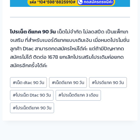
โปรเน็ต ดีแทค 90 วัน
เน็ตไม่จำกัด ไม่ลดสปีด เป็นแพ็กเก
จเสริม ที่สำหรับเบอร์ดีแทคแบบเติมเงิน เมื่อหมดโปรโมชั่น
ลูกค้า Dtac สามารถกดสมัครใหม่ได้ค่ะ แต่ถ้ามีปัญหากด
สมัครไม่ได้ ติดต่อ 1678 ยกเลิกโปรเสริมโปรเดิมค่อยกด
สมัครอีกครั้งได้ค่ะ
Post
#
เน็ต dtac 90 วัน
#
เน็ตดีแทค 90 วัน
#
โปรดีแทค 90 วัน
Tags:
#
โปรเน็ต Dtac 90 วัน
#
โปรเน็ตดีแทค 3 เดือน
#
โปรเน็ตดีแทค 90 วัน