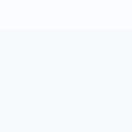
© 2026 โปรเน็ตดีแทคเติมเงิน : dtac internet สมัครเองได้