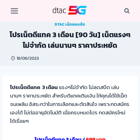
Skip
to
content
DTAC เน็ตยอดฮิต
โปรเน็ตดีแทค 3 เดือน [90 วัน] เน็ตแรงๆ
ไม่จำกัด เล่นนานๆ ราคาประหยัด
18/06/2023
โปรเน็ตดีแทค 3 เดือน
แรงๆไม่จำกัด ไม่ลดสปีด เล่น
นานๆ ราคาประหยัด สำหรับดีแทคเติมเงิน ให้คุณได้ใช้เน็ต
จนเพลิน อิสระกว่าในการเลือกและตัดสินใจ เพราะกดสมัคร
เองได้ ไม่ต่ออายุอัตโนมัติ เมื่อครบหมดโปร กดสมัครใหม่
ได้เรื่อยๆ
โปรเน็ตดีแทค 3 เดือน /
699 บาท