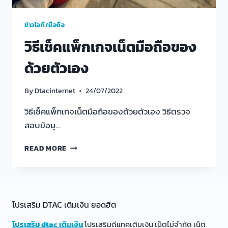
ข่าวไอที/มือถือ
วิธีเช็คแพ็กเกจเน็ตมือถือของ
ด้วยตัวเอง
By
Dtacinternet
24/07/2022
วิธีเช็คแพ็กเกจเน็ตมือถือของด้วยตัวเอง วิธีตรวจ
สอบข้อมู…
วิธี
READ MORE
เช็ค
แพ็ก
เก
จ
เน็ต
โปรเสริม DTAC เติมเงิน ยอดฮิต
มือ
ถือ
โปรเสริม dtac เติมเงิน
โปรเสริมดีแทคเติมเงิน เน็ตไม่จำกัด เน็ต