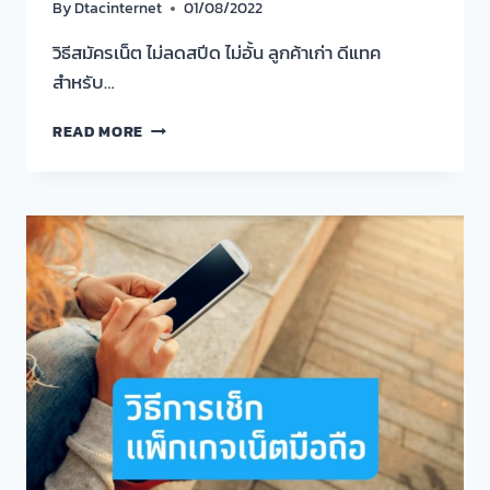
By
Dtacinternet
01/08/2022
วิธีสมัครเน็ต ไม่ลดสปีด ไม่อั้น ลูกค้าเก่า ดีแทค
สำหรับ…
วิธี
READ MORE
สมัคร
เน็ต
ไม่
ลด
สปีด
ไม่
อั้น
ลูกค้า
เก่า
ดี
แทค