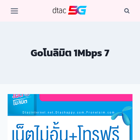
Skip
to
content
Goโนลิมิต 1Mbps 7