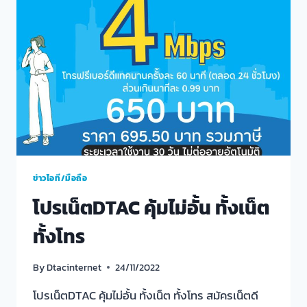
สัปดาห์
ลูกค้า
กด
สมัคร
เอง
ได้
เลย
ข่าวไอที/มือถือ
โปรเน็ตDTAC คุ้มไม่อั้น ทั้งเน็ต
ทั้งโทร
By
Dtacinternet
24/11/2022
โปรเน็ตDTAC คุ้มไม่อั้น ทั้งเน็ต ทั้งโทร สมัครเน็ตดี