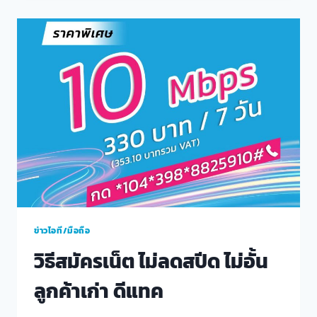
มิจฉาชีพ
หยุด
ภัย
ร้าย
แก๊ง
คอล
เซ็นเตอร์
ข่าวไอที/มือถือ
วิธีสมัครเน็ต ไม่ลดสปีด ไม่อั้น
ลูกค้าเก่า ดีแทค