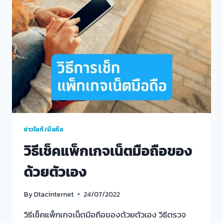
เน็ต+โทร
ฟรี
ยอด
ฮิต
ประจำ
เดือน
กรกฎาคม2565
ข่าวไอที/มือถือ
วิธีเช็คแพ็กเกจเน็ตมือถือของ
ด้วยตัวเอง
By
Dtacinternet
24/07/2022
วิธีเช็คแพ็กเกจเน็ตมือถือของด้วยตัวเอง วิธีตรวจ