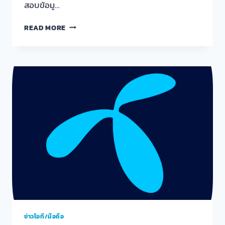
สอบข้อมู…
วิธี
READ MORE
เช็ค
แพ็ก
เก
จ
เน็ต
มือ
ถือ
ของ
ด้วย
ตัว
เอง
ข่าวไอที/มือถือ