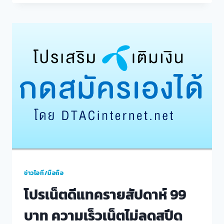
แทค
โทร
ฟรี
เน็ต
ไม่
อั้น
ไม่
ลด
สปีด
ประจำ
เดือน
กรกฎาคม2565
ข่าวไอที/มือถือ
โปรเน็ตดีแทครายสัปดาห์ 99
บาท ความเร็วเน็ตไม่ลดสปีด