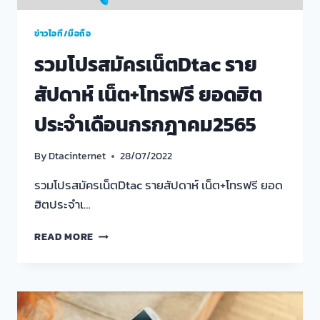
ข่าวไอที/มือถือ
รวมโปรสมัครเน็ตDtac ราย
สัปดาห์ เน็ต+โทรฟรี ยอดฮิต
ประจำเดือนกรกฎาคม2565
By
Dtacinternet
28/07/2022
รวมโปรสมัครเน็ตDtac รายสัปดาห์ เน็ต+โทรฟรี ยอด
ฮิตประจำเ…
รวม
READ MORE
โปร
สมัคร
เน็ตDTAC
ราย
สัปดาห์