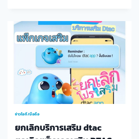
เน็ต
DTAC
ความ
เร็ว
เต็ม
สปีด
ใช้
งาน
ได้
นาน
เริ่ม
ต้น
เพียง99
บาท
ข่าวไอที/มือถือ
ยกเลิกบริการเสริม dtac