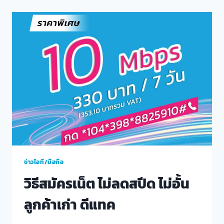
มิจฉาชีพ
หยุด
ภัย
ร้าย
แก๊ง
คอล
เซ็นเตอร์
ข่าวไอที/มือถือ
วิธีสมัครเน็ต ไม่ลดสปีด ไม่อั้น
ลูกค้าเก่า ดีแทค