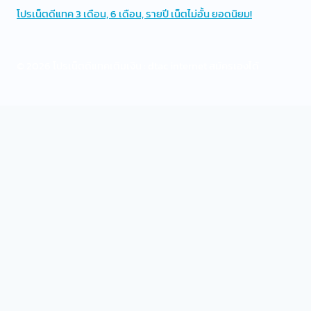
โปรเน็ตดีแทค 3 เดือน, 6 เดือน, รายปี เน็ตไม่อั้น ยอดนิยม!
© 2026 โปรเน็ตดีแทคเติมเงิน : dtac internet สมัครเองได้