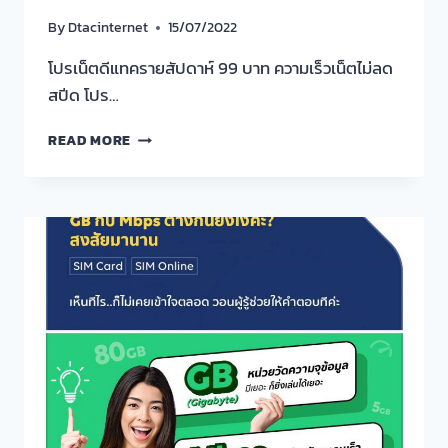
By
Dtacinternet
15/07/2022
โปรเน็ตดีแทครายสัปดาห์ 99 บาท ความเร็วเน็ตไม่ลด
สปีด โปร…
โปร
READ MORE
เน็ต
ดี
แท
ครา
ย
สัปดาห์
99
บาท
ความเร็ว
เน็ต
ไม่
ลด
สปีด