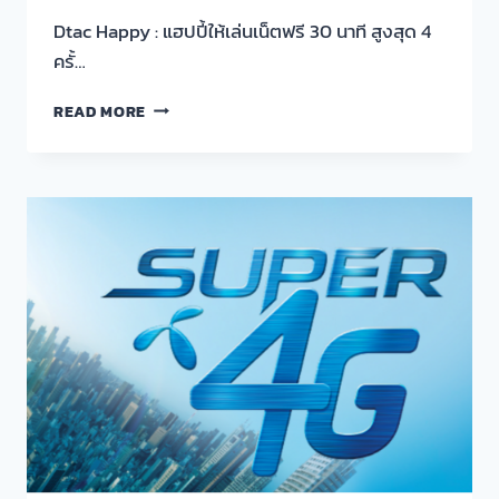
Dtac Happy : แฮปปี้ให้เล่นเน็ตฟรี 30 นาที สูงสุด 4
ครั้…
บริการ
READ MORE
ให้
เน็ต
ฟรี
แฮปปี้
ดี
แทค
สมัคร
เลย!!