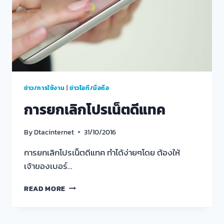
ข่าว/การใช้งาน
|
ข่าวไอที/มือถือ
การยกเลิกโปรเน็ตดีแทค
By
Dtacinternet
31/10/2016
การยกเลิกโปรเน็ตดีแทค ทำได้ง่ายๆโดย ต้องให้
เจ้าของเบอร์…
การ
READ MORE
ยกเลิก
โปร
เน็ต