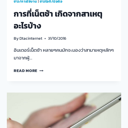
ข่าว/การใช้งาน
|
ข่าวไอที/มือถือ
การที่เน็ตช้า เกิดจากสาเหตุ
อะไรบ้าง
By
Dtacinternet
31/10/2016
อินเตอร์เน็ตช้า หลายๆคนมักจะมองว่าสามาเหตุหลักๆ
มาจากผู้…
การ
READ MORE
ที่
เน็ต
ช้า
เกิด
จาก
สาเหตุ
อะไร
บ้าง