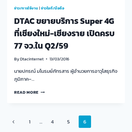
ข่าว/การใช้งาน
|
ข่าวไอที/มือถือ
DTAC ขยายบริการ Super 4G
ที่เชียงใหม่-เชียงราย เปิดครบ
77 จว.ใน Q2/59
By
Dtacinternet
13/03/2016
นายปกรณ์ มโนรมย์ภัทรสาร ผู้อำนวยการอาวุโสธุรกิจ
ภูมิภาค–…
DTAC
READ MORE
ขยาย
บริการ
SUPER
4G
Page
Previous
1
…
4
5
6
ที่
เชียงใหม่-