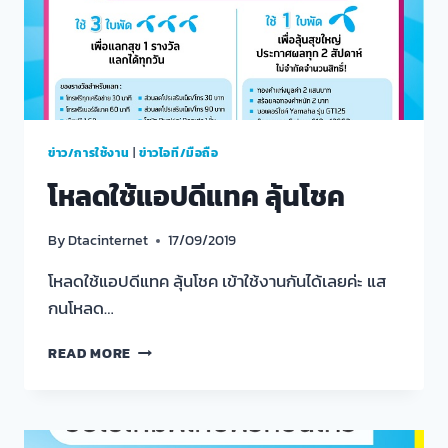
ข่าว/การใช้งาน
|
ข่าวไอที/มือถือ
โหลดใช้แอปดีแทค ลุ้นโชค
By
Dtacinternet
17/09/2019
โหลดใช้แอปดีแทค ลุ้นโชค เข้าใช้งานกันได้เลยค่ะ แส
กนโหลด…
โหลด
READ MORE
ใช้
แอ
ปดีแทค
ลุ้น