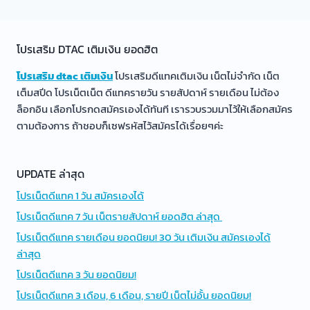
navigation
Page
เชียงราย
เปิด
ครบ
โปรเสริม DTAC เติมเงิน ยอดฮิต
77
จว.ใน
โปรเสริม dtac เติมเงิน
โปรเสริมดีแทคเติมเงิน เน็ตไม่จำกัด เน็ต
Q2/59
เต็มสปีด โปรเน็ตเน็ต ดีแทครายวัน รายสัปดาห์ รายเดือน ไม่ต้อง
ล็อกอิน เลือกโปรกดสมัครเองได้ทันที เรารวบรวมมาไว้ให้เลือกสมัคร
ตามต้องการ ถ้าชอบก็เซฟรหัสไว้สมัครได้เรื่อยๆค่ะ
UPDATE ล่าสุด
โปรเน็ตดีแทค 1 วัน สมัครเองได้
โปรเน็ตดีแทค 7 วัน เน็ตรายสัปดาห์ ยอดฮิต ล่าสุด
โปรเน็ตดีแทค รายเดือน ยอดนิยม! 30 วัน เติมเงิน สมัครเองได้
ล่าสุด
โปรเน็ตดีแทค 3 วัน ยอดนิยม!
โปรเน็ตดีแทค 3 เดือน, 6 เดือน, รายปี เน็ตไม่อั้น ยอดนิยม!