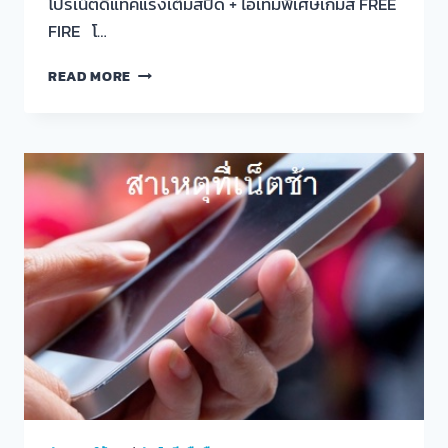
โปรเน็ตดีแทคแรงเต็มสปีด + ไอเทมพิเศษเกมส์ FREE
FIRE โ…
โปร
READ MORE
เน็ต
ดี
แทค
แรง
เต็ม
สปีด
+
ไอ
เทม
พิเศษ
เกมส์
FREE
FIRE