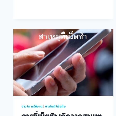
วิธี
ขับ
รถ
ลุย
น้ำ
อย่างไร
ให้
เครื่องยนต์
ไม่
ดับ
ข่าว/การใช้งาน
|
ข่าวไอที/มือถือ
การที่เน็ตช้า เกิดจากสาเหตุ