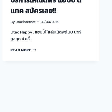
แทค สมัครเลย!!
By
Dtacinternet
28/04/2016
Dtac Happy : แฮปปี้ให้เล่นเน็ตฟรี 30 นาที
สูงสุด 4 ครั้…
บริการ
READ MORE
ให้
เน็ต
ฟรี
แฮปปี้
ดี
แทค
สมัคร
เลย!!