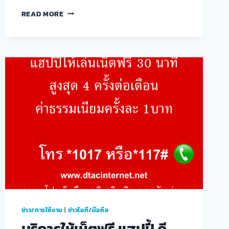
โปร
READ MORE
เน็ต
ดี
แทค
แรง
เต็ม
สปีด
+
ไอ
เทม
พิเศษ
เกมส์
FREE
FIRE
ข่าว/การใช้งาน
|
ข่าวไอที/มือถือ
บริการให้เน็ตฟรี แฮปปี้ ดี