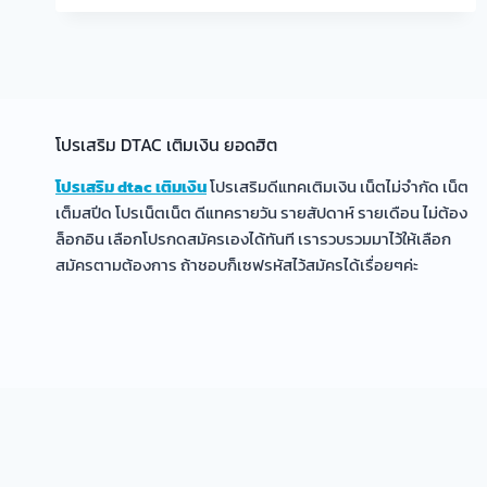
บริการ
SUPER
4G
ที่
เชียงใหม่-
เชียงราย
เปิด
โปรเสริม DTAC เติมเงิน ยอดฮิต
ครบ
โปรเสริม dtac เติมเงิน
โปรเสริมดีแทคเติมเงิน เน็ตไม่จำกัด เน็ต
77
จว.ใน
เต็มสปีด โปรเน็ตเน็ต ดีแทครายวัน รายสัปดาห์ รายเดือน ไม่ต้อง
Q2/59
ล็อกอิน เลือกโปรกดสมัครเองได้ทันที เรารวบรวมมาไว้ให้เลือก
สมัครตามต้องการ ถ้าชอบก็เซฟรหัสไว้สมัครได้เรื่อยๆค่ะ