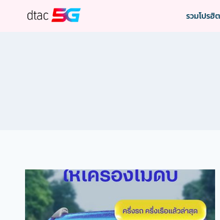
Skip
รวมโปรฮิ
to
content