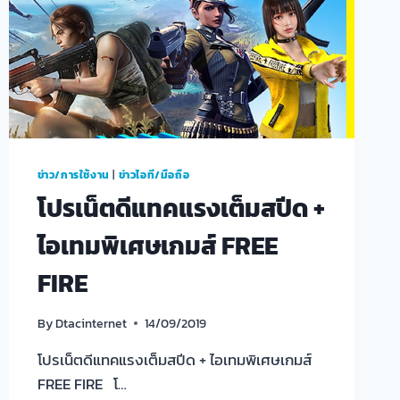
ข่าว/การใช้งาน
|
ข่าวไอที/มือถือ
โปรเน็ตดีแทคแรงเต็มสปีด +
ไอเทมพิเศษเกมส์ FREE
FIRE
By
Dtacinternet
14/09/2019
โปรเน็ตดีแทคแรงเต็มสปีด + ไอเทมพิเศษเกมส์
FREE FIRE โ…