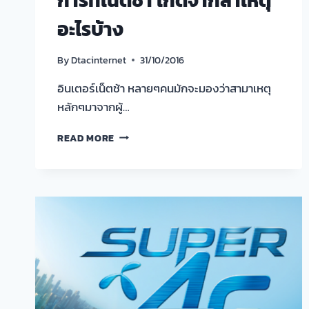
อะไรบ้าง
By
Dtacinternet
31/10/2016
อินเตอร์เน็ตช้า หลายๆคนมักจะมองว่าสามาเหตุ
หลักๆมาจากผู้…
การ
READ MORE
ที่
เน็ต
ช้า
เกิด
จาก
สาเหตุ
อะไร
บ้าง