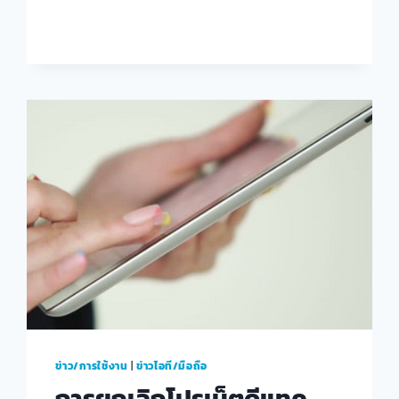
ปดีแทค
ลุ้น
โชค
ข่าว/การใช้งาน
|
ข่าวไอที/มือถือ
การยกเลิกโปรเน็ตดีแทค