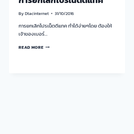
By
Dtacinternet
31/10/2016
การยกเลิกโปรเน็ตดีแทค ทำได้ง่ายๆโดย ต้องให้
เจ้าของเบอร์…
การ
READ MORE
ยกเลิก
โปร
เน็ต
ดี
แทค